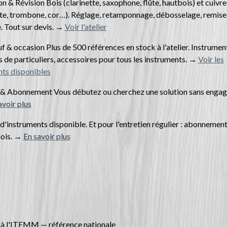
n & Révision Bois (clarinette, saxophone, flûte, hautbois) et cuivre
te, trombone, cor…). Réglage, retamponnage, débosselage, remise 
. Tout sur devis. →
Voir l'atelier
f & occasion Plus de 500 références en stock à l'atelier. Instrumen
 de particuliers, accessoires pour tous les instruments. →
Voir les
nts disponibles
 & Abonnement Vous débutez ou cherchez une solution sans enga
avoir plus
d'instruments disponible. Et pour l'entretien régulier : abonnemen
ois. →
En savoir plus
à l'ITEMM — référence nationale