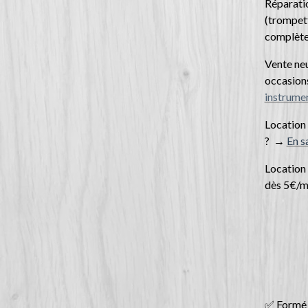
Réparatio
(trompet
complète
Vente neu
occasions
instrume
Location
? →
En s
Location 
dès 5€/m
✅ Formé 