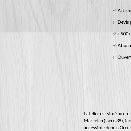
✅ Artisan
✅ Devis g
✅ +500 r
✅ Abonne
✅ Ouvert
L'atelier est situé au cœ
Marcellin (Isère 38), fa
accessible depuis Gren