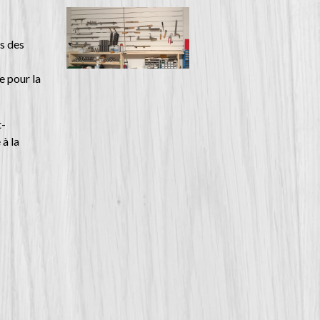
ès des
e pour la
t-
 à la