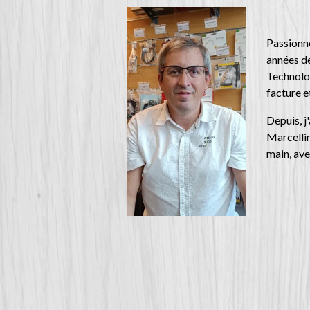
Passionné
années de
Technolog
facture e
Depuis, j
Marcellin
main, ave