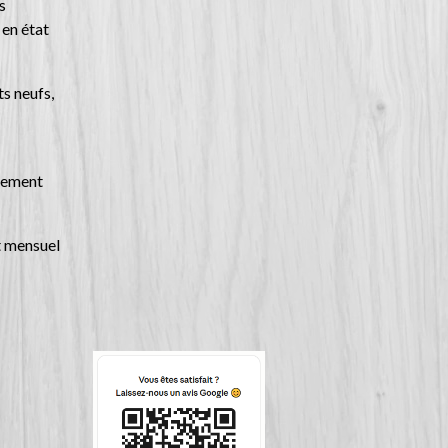
s
en état
ts neufs,
gement
t mensuel