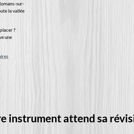
 Romans-sur-
oute la vallée
placer ?
ve une
aires
e instrument attend sa révis