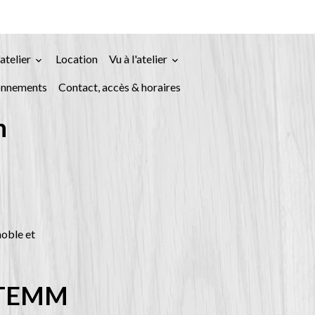
'atelier
Location
Vu à l'atelier
onnements
Contact, accès & horaires
n
noble et
l'ITEMM