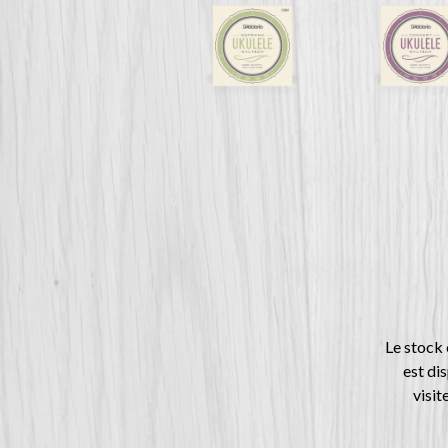
Le stock 
est di
visit