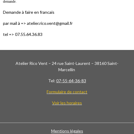
demande.
Demande à faire en francais
par mail à => atelier.rico.vent@gmail.fr
tel => 07.55.64.36.83
Atelier Rico Vent – 24 rue Saint-Laurent – 38160 Saint-
Marcellin
Tel:
07-55-64-36-83
Formulaire de contact
Voir les horaires
Mentions légales